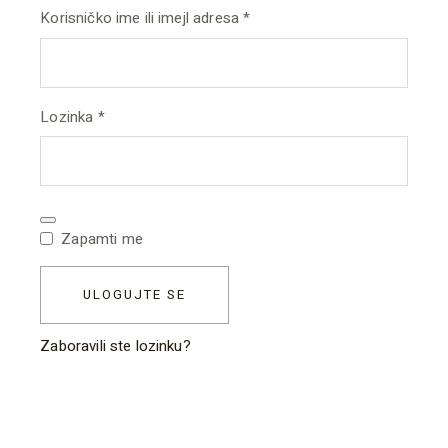
Обавезно
Korisničko ime ili imejl adresa
*
Обавезно
Lozinka
*
Zapamti me
ULOGUJTE SE
Zaboravili ste lozinku?